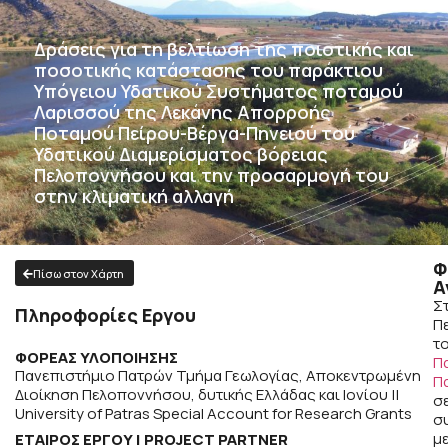
Δράσεις για τη βελτίωση της ποιοτικής και
ποσοτικής κατάστασης του παράκτιου
Υπόγειου Υδατικού Συστήματος ποταμού
Λαρισσού της Λεκάνης Απορροής
Ποταμού Πείρου-Βέργα-Πηνειού τού
Υδατικού Διαμερίσματος βόρειας
Πελοποννήσου και την προσαρμογή του
στην κλιματική αλλαγή
Φ
Πίσω στον Χάρτη
Α
Σ
Πληροφορίες Εργου
Π
τ
ΦΟΡΕΑΣ ΥΛΟΠΟΙΗΣΗΣ
Π
Πανεπιστήμιο Πατρών Τμήμα Γεωλογίας, Αποκεντρωμένη
Π
Διοίκηση Πελοποννήσου, δυτικής Ελλάδας και Ιονίου ||
σ
University of Patras Special Account for Research Grants
σ
μ
ΕΤΑΊΡΟΣ ΈΡΓΟΥ | PROJECT PARTNER