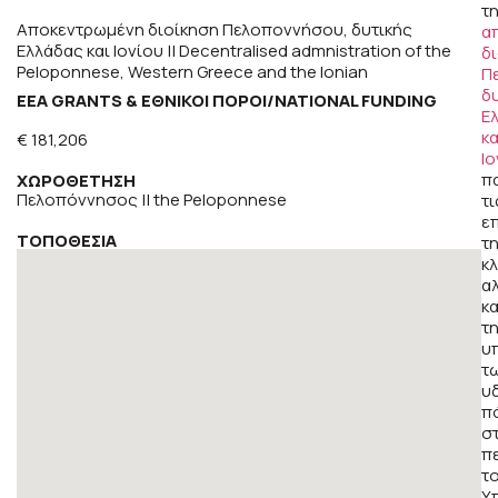
τ
Αποκεντρωμένη διοίκηση Πελοποννήσου, δυτικής
α
Ελλάδας και Ιονίου || Decentralised admnistration of the
δ
Peloponnese, Western Greece and the Ionian
Π
δ
EEA GRANTS & ΕΘΝΙΚΟΊ ΠΌΡΟΙ/NATIONAL FUNDING
Ε
κα
€ 181,206
Ιο
π
ΧΩΡΟΘΕΤΗΣΗ
Πελοπόννησος || the Peloponnese
τι
ε
ΤΟΠΟΘΕΣΙΑ
τ
κλ
α
κα
τ
υ
τ
υ
π
σ
π
τ
Υ