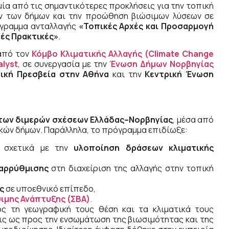
μία από τις σημαντικότερες προκλήσεις για την τοπική
ων των δήμων και την προώθηση βιώσιμων λύσεων σε
όγραμμα ανταλλαγής
«Τοπικές Αρχές και Προσαρμογή
λές Πρακτικές»
.
πό τον
Κόμβο Κλιματικής Αλλαγής (Climate Change
alyst
, σε συνεργασία με την
Ένωση Δήμων Νορβηγίας
ική Πρεσβεία στην Αθήνα
και την
Κεντρική Ένωση
των διμερών σχέσεων Ελλάδας–Νορβηγίας
, μέσα από
ικών δήμων. Παράλληλα, το πρόγραμμα επιδίωξε:
ν σχετικά με την
υλοποίηση δράσεων κλιματικής
ταρρύθμισης
στη διαχείριση της αλλαγής στην τοπική
ς
σε υποεθνικό επίπεδο,
ιμης Ανάπτυξης (ΣΒΑ)
.
ς τη γεωγραφική τους θέση και τα κλιματικά τους
ις ως προς την ενσωμάτωση της βιωσιμότητας και της