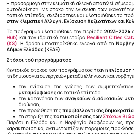
Η προσαρμογή στην κλιματική αλλαγή αποτελεί σήμερα 
αυτοδιοίκηση. Με στόχο την ενίσχυση των ικανοτήτ
τοπικό επίπεδο, σχεδιάστηκε και υλοποιήθηκε το πρ
στην Κλιματική Αλλαγή: Ενίσχυση Δεξιοτήτων και Κα
Το πρόγραμμα υλοποιήθηκε την περίοδο
2023–2024
α
Hub)
και τον ιδρυτικό του εταίρο
Resilient Cities Cat
(KS)
. Η δράση υποστηρίχθηκε ενεργά από τη
Νορβηγ
Δήμων Ελλάδας (ΚΕΔΕ)
.
Στόχοι τού προγράμματος
Κεντρικός στόχος του προγράμματος ήταν η
ενίσχυση 
τη δημιουργία συνεργειών μεταξύ ελληνικών και νορβηγ
την ενίσχυση της γνώσης των συμμετεχόντω
μεταμόρφωσης
σε τοπικό επίπεδο,
την κατανόηση των
αναγκαίων διαδικασιών με
διοίκηση,
την προώθηση της
περιβαλλοντικής δημοκρατία
τη στήριξη της
τοπικοποίησης των
Στόχων Βιώσ
Παρότι η Ελλάδα και η Νορβηγία διαφέρουν ως προ
χαρακτηριστικά, αντιμετωπίζουν παρόμοιες προκλήσε