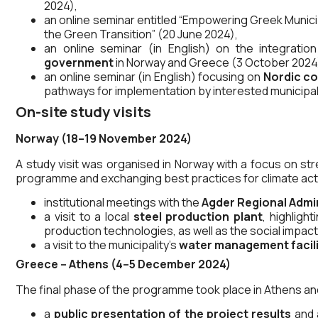
2024),
an online seminar entitled “Empowering Greek Municip
the Green Transition” (20 June 2024),
an online seminar (in English) on the integrati
government
in Norway and Greece (3 October 2024
an online seminar (in English) focusing on
Nordic co
pathways for implementation by interested municipa
On-site study visits
Norway (18–19 November 2024)
A study visit was organised in Norway with a focus on stre
programme and exchanging best practices for climate actio
institutional meetings with the
Agder Regional Admi
a visit to a local
steel production plant
, highligh
production technologies, as well as the social impacts
a visit to the municipality’s
water management facil
Greece – Athens (4–5 December 2024)
The final phase of the programme took place in Athens an
a
public presentation of the project results
and a