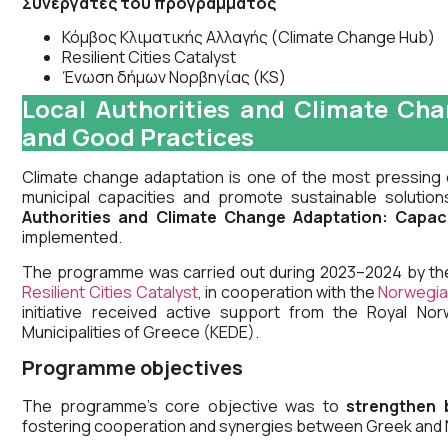
Συνεργάτες του προγράμματος
Κόμβος Κλιματικής Αλλαγής (Climate Change Hub)
Resilient Cities Catalyst
Ένωση δήμων Νορβηγίας (KS)
Local Authorities and Climate Cha
and Good Practices
Climate change adaptation is one of the most pressing c
municipal capacities and promote sustainable solutio
Authorities and Climate Change Adaptation: Capac
implemented.
The programme was carried out during 2023–2024 by t
Resilient Cities Catalyst
, in cooperation with the
Norwegian
initiative received active support from the Royal N
Municipalities of Greece (KEDE).
Programme objectives
The programme’s core objective was to
strengthen 
fostering cooperation and synergies between Greek and Nor