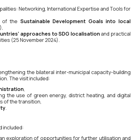
alities: Networking, International Expertise and Tools for
on of the
Sustainable Development Goals into local
),
untries’ approaches to SDG localisation
and practical
lities (25 November 2024).
ngthening the bilateral inter-municipal capacity-building
n. The visit included:
nistration
,
ting the use of green energy, district heating, and digital
 of the transition,
ity
.
d included:
n exploration of opportunities for further utilisation and