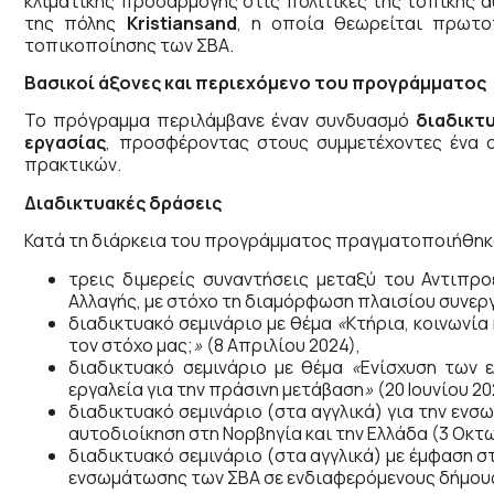
κλιματικής προσαρμογής στις πολιτικές της τοπικής α
της πόλης
Kristiansand
, η οποία θεωρείται πρωτο
τοπικοποίησης των ΣΒΑ.
Βασικοί άξονες και περιεχόμενο του προγράμματος
Το πρόγραμμα περιλάμβανε έναν συνδυασμό
διαδικτ
εργασίας
, προσφέροντας στους συμμετέχοντες ένα 
πρακτικών.
Διαδικτυακές δράσεις
Κατά τη διάρκεια του προγράμματος πραγματοποιήθηκ
τρεις διμερείς συναντήσεις μεταξύ του Αντιπρο
Αλλαγής, με στόχο τη διαμόρφωση πλαισίου συνερ
διαδικτυακό σεμινάριο με θέμα
«
Κτήρια, κοινωνία
τον στόχο μας;
»
(8 Απριλίου 2024),
διαδικτυακό σεμινάριο με θέμα
«
Ενίσχυση των ε
εργαλεία για την πράσινη μετάβαση
»
(20 Ιουνίου 20
διαδικτυακό σεμινάριο (στα αγγλικά) για την εν
αυτοδιοίκηση στη Νορβηγία και την Ελλάδα (3 Οκτ
διαδικτυακό σεμινάριο (στα αγγλικά) με έμφαση 
ενσωμάτωσης των ΣΒΑ σε ενδιαφερόμενους δήμους