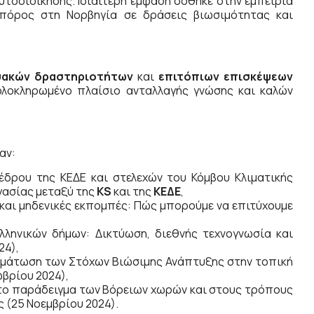
υτοδιοίκησης. Ιδιαίτερη έμφαση δόθηκε στην εμπειρία
πόρος στη Νορβηγία σε δράσεις βιωσιμότητας και
υακών δραστηριοτήτων
και
επιτόπιων επισκέψεων
ολοκληρωμένο πλαίσιο ανταλλαγής γνώσης και καλών
αν:
έδρου της ΚΕΔΕ και στελεχών του Κόμβου Κλιματικής
γασίας μεταξύ της
KS
και της
ΚΕΔΕ
,
 και μηδενικές εκπομπές: Πώς μπορούμε να επιτύχουμε
λληνικών δήμων: Δικτύωση, διεθνής τεχνογνωσία και
24),
σωμάτωση των Στόχων Βιώσιμης Ανάπτυξης στην τοπική
ωβρίου 2024),
στο παράδειγμα των Βόρειων χωρών και στους τρόπους
 (25 Νοεμβρίου 2024).