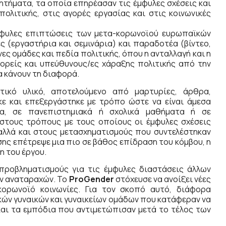
τήματα, τα οποία επηρέασαν τις έμφυλες σχέσεις και
ολιτικής, στις αγορές εργασίας και στις κοινωνικές
φυλες επιπτώσεις των μετα-κορωνοϊού ευρωπαϊκών
 (εργαστήρια και σεμινάρια) και παραδοτέα (βίντεο,
ες ομάδες και πεδία πολιτικής, όπου η ανταλλαγή και η
φορείς και υπεύθυνους/ες χάραξης πολιτικής από την
α κάνουν τη διαφορά.
τικό υλικό, αποτελούμενο από μαρτυρίες, άρθρα,
ηκε και επεξεργάστηκε με τρόπο ώστε να είναι άμεσα
μα, σε πανεπιστημιακά ή σχολικά μαθήματα ή σε
 στους τρόπους με τους οποίους οι έμφυλες σχέσεις
 αλλά και στους μετασχηματισμούς που συντελέστηκαν
ασης επέτρεψε μια πιο σε βάθος επίδραση του κόμβου, η
η του έργου.
 προβληματισμούς για τις έμφυλες διαστάσεις άλλων
ών αναταραχών. Το
ProGender
στόχευσε να ανοίξει νέες
κορωνοϊό κοινωνίες. Για τον σκοπό αυτό, διάφορα
ών γυναικών και γυναικείων ομάδων που κατάφεραν να
και τα εμπόδια που αντιμετώπισαν μετά το τέλος των