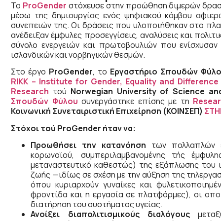
Το
ProGender
στόχευσε στην προώθηση διμερών δραστ
μέσω της δημιουργίας ενός ψηφιακού κόμβου αφιερ
συνεπειών της. Οι δράσεις που υλοποιήθηκαν στο πλ
ανέδειξαν έμφυλες προσεγγίσεις, αναλύσεις και πολιτι
σύνολο ενεργειών και πρωτοβουλιών που ενίσχυσαν 
ισλανδικών και νορβηγικών θεσμών.
Στο έργο
ProGender
, το
Εργαστήριο Σπουδών Φύλ
RIKK – Institute for Gender, Equality and Difference
Research
τού
Norwegian University of Science a
Σπουδών Φύλου
συνεργάστηκε επίσης με τη
Resear
Κοινωνική Συνεταιριστική Επιχείρηση (ΚΟΙΝΣΕΠ)
ΣΤΗ
Στόχοι τού ProGender ήταν να:
Προωθήσει την κατανόηση
των πολλαπλών έ
κορωνοϊού, συμπεριλαμβανομένης τής έμφυλη
μεταναστευτικό καθεστώς) της εξάπλωσης του ι
ζωής —ιδίως σε σχέση με την αύξηση της τηλεργ
όπου κυριαρχούν γυναίκες και φυλετικοποιημέ
φροντίδα και η εργασία σε πλατφόρμες), οι οπο
διατήρηση του συστήματος υγείας.
Ανοίξει διαπολιτισμικούς διαλόγους
μεταξύ