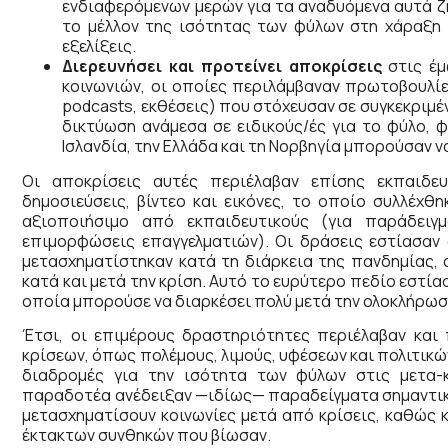
ενδιαφερόμενων μερών για τα αναδυόμενα αυτά ζη
το μέλλον της ισότητας των φύλων στη χάραξη π
εξελίξεις.
Διερευνήσει και προτείνει αποκρίσεις
στις έμ
κοινωνιών, οι οποίες περιλάμβαναν πρωτοβουλίες
podcasts, εκθέσεις) που στόχευσαν σε συγκεκριμέν
δικτύωση ανάμεσα σε ειδικούς/ές για το φύλο, 
Ισλανδία, την Ελλάδα και τη Νορβηγία μπορούσαν ν
Οι αποκρίσεις αυτές περιέλαβαν επίσης εκπαιδευ
δημοσιεύσεις, βίντεο και εικόνες, το οποίο συλλέχθ
αξιοποιήσιμο από εκπαιδευτικούς (για παράδειγ
επιμορφώσεις επαγγελματιών). Οι δράσεις εστίασαν
μετασχηματίστηκαν κατά τη διάρκεια της πανδημίας,
κατά και μετά την κρίση. Αυτό το ευρύτερο πεδίο εστί
οποία μπορούσε να διαρκέσει πολύ μετά την ολοκλήρωσ
Έτσι, οι επιμέρους δραστηριότητες περιέλαβαν και
κρίσεων, όπως πολέμους, λιμούς, υφέσεων και πολιτικ
διαδρομές για την ισότητα των φύλων στις μετα-
παραδοτέα ανέδειξαν —ιδίως— παραδείγματα σημαντικ
μετασχηματίσουν κοινωνίες μετά από κρίσεις, καθώς 
έκτακτων συνθηκών που βίωσαν.