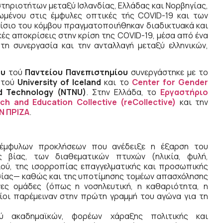
ηριοτήτων μεταξύ Ισλανδίας, Ελλάδας και Νορβηγίας,
ωμένου στις έμφυλες οπτικές τής COVID-19 και των
αίσιο του κόμβου πραγματοποιήθηκαν διαδικτυακά και
κές αποκρίσεις στην κρίση της COVID-19, μέσα από ένα
τη συνεργασία και την ανταλλαγή μεταξύ ελληνικών,
ου
τού
Παντείου Πανεπιστημίου
συνεργάστηκε με το
τού
University of Iceland
και το
Center for Gender
nd Technology (NTNU)
. Στην Ελλάδα, το
Εργαστήριο
ch and Education Collective (reCollective)
και την
Ν ΠΡΙΖΑ
.
μφυλων προκλήσεων που ανέδειξε η έξαρση του
ς βίας, των διαθεματικών πτυχών (ηλικία, φυλή,
ού, της ισορροπίας επαγγελματικής και προσωπικής
ασίας— καθώς και της υποτίμησης τομέων απασχόλησης
νες ομάδες (όπως η νοσηλευτική, η καθαριότητα, η
ίοι παρέμειναν στην πρώτη γραμμή του αγώνα για τη
 ακαδημαϊκών, φορέων χάραξης πολιτικής και