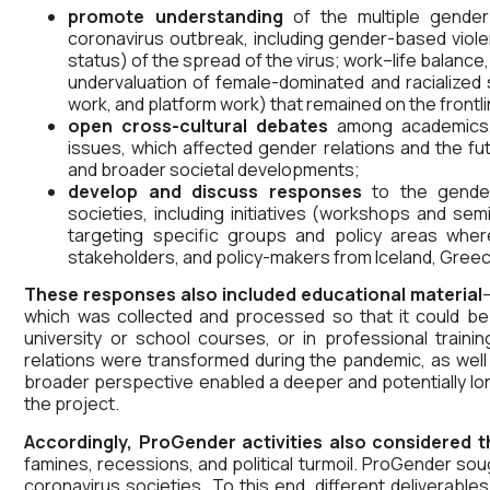
promote understanding
of the multiple gender
coronavirus outbreak, including gender-based viole
status) of the spread of the virus; work–life balance, 
undervaluation of female-dominated and racialized
work, and platform work) that remained on the frontl
open cross-cultural debates
among academics, 
issues, which affected gender relations and the fut
and broader societal developments;
develop and discuss responses
to the gender
societies, including initiatives (workshops and se
targeting specific groups and policy areas wh
stakeholders, and policy-makers from Iceland, Greec
These responses also included educational material
which was collected and processed so that it could be 
university or school courses, or in professional trai
relations were transformed during the pandemic, as well 
broader perspective enabled a deeper and potentially lo
the project.
Accordingly, ProGender activities also considered 
famines, recessions, and political turmoil. ProGender so
coronavirus societies. To this end, different deliverables