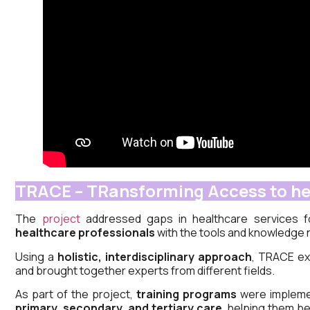
TRACE – TRansforming Access to he
The
project
addressed gaps in healthcare services fo
healthcare professionals
with the tools and knowledge 
Using a
holistic, interdisciplinary approach
, TRACE exa
and brought together experts from different fields.
As part of the project,
training programs
were implemen
primary, secondary, and tertiary care
, helping them b