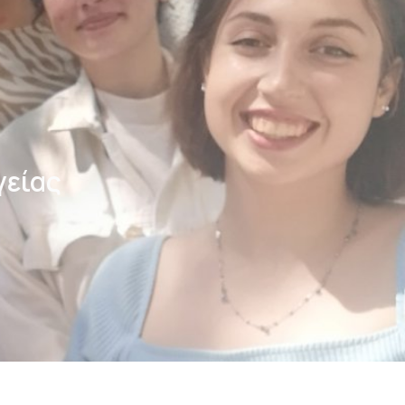
γείας